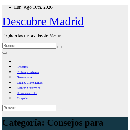
Ir
Lun. Ago 10th, 2026
al
contenido
Descubre Madrid
Explora las maravillas de Madrid
Consejos
Cultura y tradición
Gastronomía
Lugares emblemáticos
Eventos y festivales
Rincones secretos
Escapadas
Categoría:
Consejos para