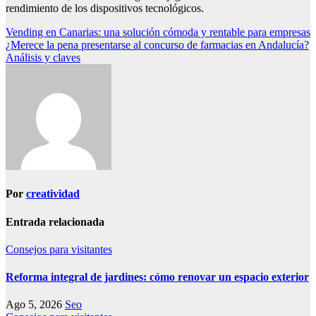
rendimiento de los dispositivos tecnológicos.
Navegación
Vending en Canarias: una solución cómoda y rentable para empresas
¿Merece la pena presentarse al concurso de farmacias en Andalucía?
de
Análisis y claves
entradas
Por
creatividad
Entrada relacionada
Consejos para visitantes
Reforma integral de jardines: cómo renovar un espacio exterior
Ago 5, 2026
Seo