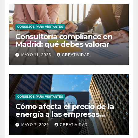
CONSEJOS PARA VISITANTES
Consultoría compliance en
Madrid: qué debes valorar
MAYO 11, 2026
CREATIVIDAD
CONSEJOS PARA VISITANTES
Cómo afecta el precio de la
energía a las empresas
españolas
MAYO 7, 2026
CREATIVIDAD