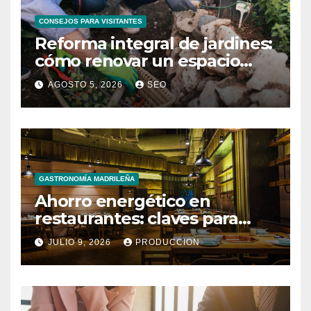
CONSEJOS PARA VISITANTES
Reforma integral de jardines:
cómo renovar un espacio
exterior
AGOSTO 5, 2026
SEO
GASTRONOMÍA MADRILEÑA
Ahorro energético en
restaurantes: claves para
reducir costes mensuales
JULIO 9, 2026
PRODUCCION