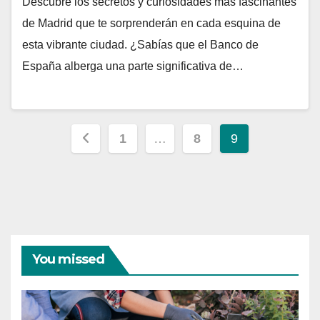
Descubre los secretos y curiosidades más fascinantes
de Madrid que te sorprenderán en cada esquina de
esta vibrante ciudad. ¿Sabías que el Banco de
España alberga una parte significativa de…
Paginación
1
…
8
9
de
entradas
You missed