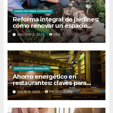
CONSEJOS PARA VISITANTES
Reforma integral de jardines:
cómo renovar un espacio
exterior
AGOSTO 5, 2026
SEO
GASTRONOMÍA MADRILEÑA
Ahorro energético en
restaurantes: claves para
reducir costes mensuales
JULIO 9, 2026
PRODUCCION