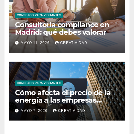
CONSEJOS PARA VISITANTES
Consultoría compliance en
Madrid: qué debes valorar
MAYO 11, 2026
CREATIVIDAD
CONSEJOS PARA VISITANTES
Cómo afecta el precio de la
energía a las empresas
españolas
MAYO 7, 2026
CREATIVIDAD