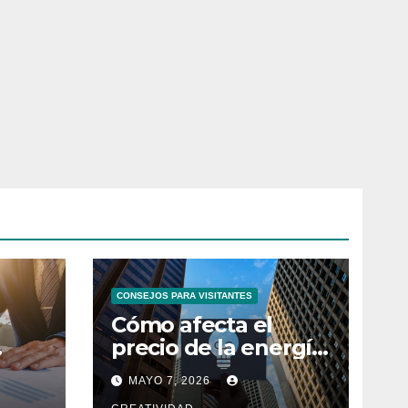
CONSEJOS PARA VISITANTES
Cómo afecta el
precio de la energía
bes
a las empresas
MAYO 7, 2026
españolas