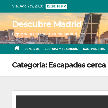
Ir
Vie. Ago 7th, 2026
11:26:18 PM
al
contenido
Descubre Madrid
Explora las maravillas de Madrid
CONSEJOS
CULTURA Y TRADICIÓN
GASTRONOMÍA
Categoría:
Escapadas cerca