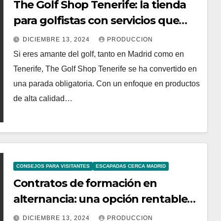
The Golf Shop Tenerife: la tienda
para golfistas con servicios que
también cautivan a jugadores de
DICIEMBRE 13, 2024
PRODUCCION
Madrid
Si eres amante del golf, tanto en Madrid como en
Tenerife, The Golf Shop Tenerife se ha convertido en
una parada obligatoria. Con un enfoque en productos
de alta calidad…
CONSEJOS PARA VISITANTES
ESCAPADAS CERCA MADRID
Contratos de formación en
alternancia: una opción rentable
para empresas en Madrid
DICIEMBRE 13, 2024
PRODUCCION