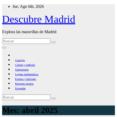
Ir
Jue. Ago 6th, 2026
al
contenido
Descubre Madrid
Explora las maravillas de Madrid
Consejos
Cultura y tradición
Gastronomía
Lugares emblemáticos
Eventos y festivales
Rincones secretos
Escapadas
Mes:
abril 2025