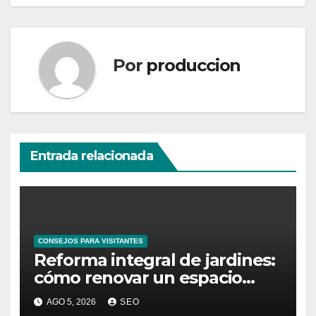
Por
produccion
Entrada relacionada
CONSEJOS PARA VISITANTES
Reforma integral de jardines:
cómo renovar un espacio
exterior
AGO 5, 2026
SEO