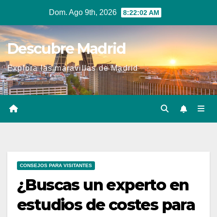
Ir
Dom. Ago 9th, 2026
8:22:02 AM
al
contenido
Descubre Madrid
Explora las maravillas de Madrid
CONSEJOS PARA VISITANTES
¿Buscas un experto en
estudios de costes para