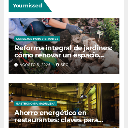
You missed
CONSEJOS PARA VISITANTES
Reforma integral de jardines:
cómo renovar un espacio
exterior
AGOSTO 5, 2026
SEO
GASTRONOMÍA MADRILEÑA
Ahorro energético en
restaurantes: claves para
reducir costes mensuales