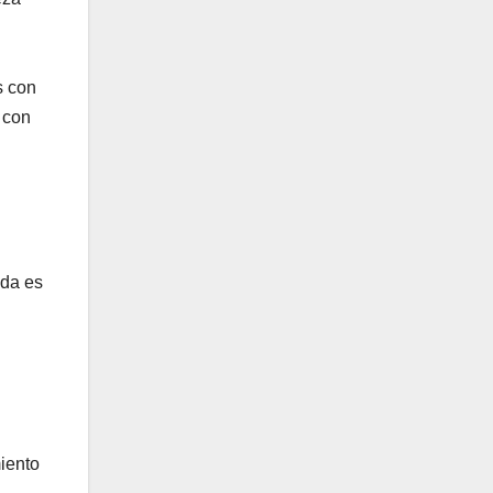
s con
 con
ida es
miento