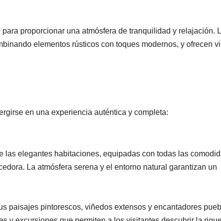
para proporcionar una atmósfera de tranquilidad y relajación. 
binando elementos rústicos con toques modernos, y ofrecen vi
rgirse en una experiencia auténtica y completa:
t de las elegantes habitaciones, equipadas con todas las comodi
edora. La atmósfera serena y el entorno natural garantizan un
us paisajes pintorescos, viñedos extensos y encantadores pueb
s y excursiones que permiten a los visitantes descubrir la riqu