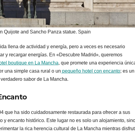
n Quijote and Sancho Panza statue. Spain
vida llena de actividad y energía, pero a veces es necesario
sar y recargar energías. En «Descubre Madrid», queremos
otel boutique en La Mancha
, que promete una experiencia únic
r una simple casa rural o un
pequeño hotel con encanto
; es un
el verdadero sabor de La Mancha.
 Encanto
4 que ha sido cuidadosamente restaurada para ofrecer a sus
y encanto histórico. Este lugar no es solo un alojamiento, sin
erimentar la rica herencia cultural de La Mancha mientras disfru