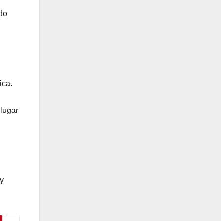
ndo
ica.
 lugar
 y