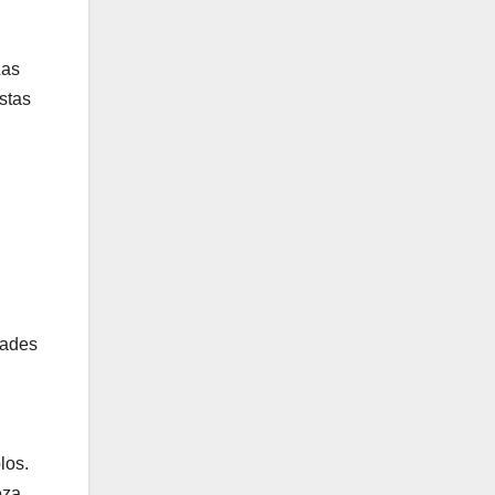
Las
stas
dades
los.
eza