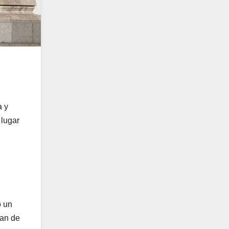
a y
 lugar
o un
tan de