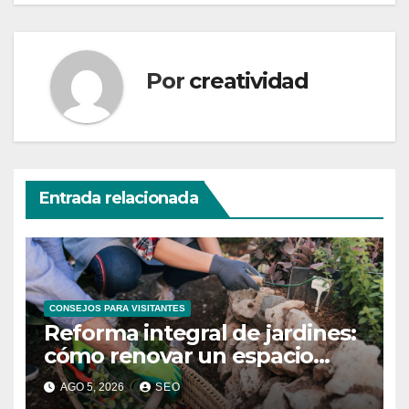
Por
creatividad
Entrada relacionada
CONSEJOS PARA VISITANTES
Reforma integral de jardines:
cómo renovar un espacio
exterior
AGO 5, 2026
SEO