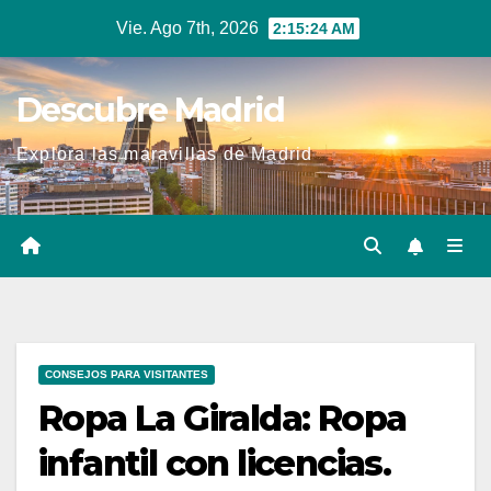
Ir
Vie. Ago 7th, 2026
2:15:25 AM
al
contenido
Descubre Madrid
Explora las maravillas de Madrid
CONSEJOS PARA VISITANTES
Ropa La Giralda: Ropa
infantil con licencias.