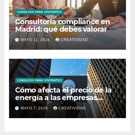
CONSEJOS PARA VISITANTES
Consultoría compliance en
Madrid: qué debes valorar
MAYO 11, 2026
CREATIVIDAD
CONSEJOS PARA VISITANTES
Cómo afecta el precio de la
energía a las empresas
españolas
MAYO 7, 2026
CREATIVIDAD