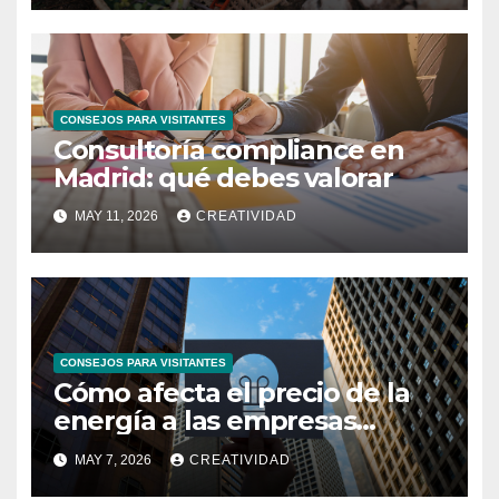
CONSEJOS PARA VISITANTES
Consultoría compliance en
Madrid: qué debes valorar
MAY 11, 2026
CREATIVIDAD
CONSEJOS PARA VISITANTES
Cómo afecta el precio de la
energía a las empresas
españolas
MAY 7, 2026
CREATIVIDAD