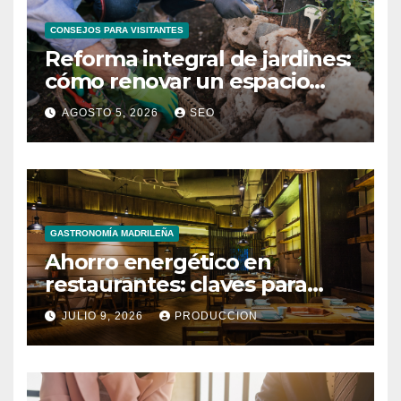
CONSEJOS PARA VISITANTES
Reforma integral de jardines:
cómo renovar un espacio
exterior
AGOSTO 5, 2026
SEO
GASTRONOMÍA MADRILEÑA
Ahorro energético en
restaurantes: claves para
reducir costes mensuales
JULIO 9, 2026
PRODUCCION