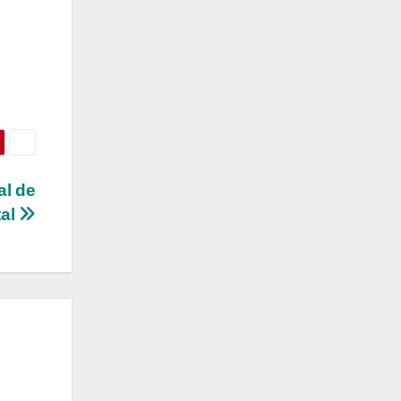
al de
tal