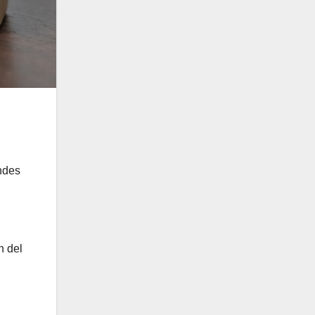
ndes
n del