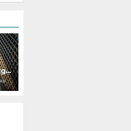
rgía
DAD