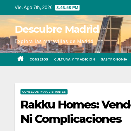
Ir
Vie. Ago 7th, 2026
3:47:00 PM
al
contenido
Descubre Madrid
Explora las maravillas de Madrid
CONSEJOS
CULTURA Y TRADICIÓN
GASTRONOMÍA
CONSEJOS PARA VISITANTES
Rakku Homes: Vende
Ni Complicaciones