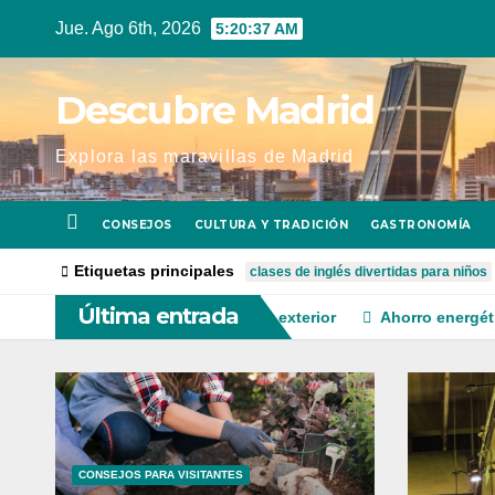
Ir
Jue. Ago 6th, 2026
5:20:38 AM
al
contenido
Descubre Madrid
Explora las maravillas de Madrid
CONSEJOS
CULTURA Y TRADICIÓN
GASTRONOMÍA
Etiquetas principales
clases de inglés divertidas para niños
Última entrada
: cómo renovar un espacio exterior
Ahorro energético en res
CONSEJOS PARA VISITANTES