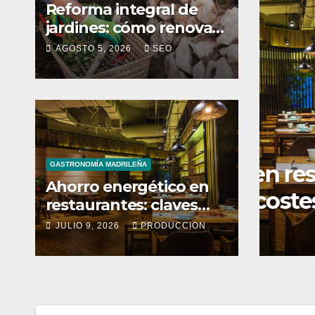
Reforma integral de
jardines: cómo renovar
un espacio exterior
AGOSTO 5, 2026
SEO
CONSEJ
tico en restaurantes:
GASTRONOMÍA MADRILEÑA
Con
Ahorro energético en
ducir costes
qué
restaurantes: claves
para reducir costes
ION
JULIO 9, 2026
PRODUCCION
MAYO
mensuales