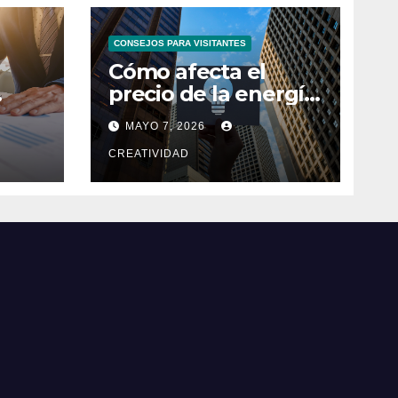
CONSEJOS PARA VISITANTES
Cómo afecta el
precio de la energía
bes
a las empresas
MAYO 7, 2026
españolas
CREATIVIDAD