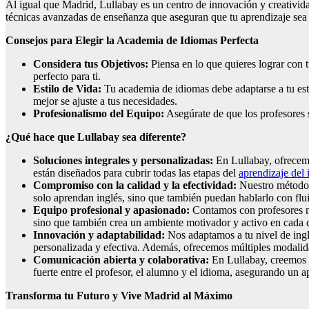
Al igual que Madrid, Lullabay es un centro de innovación y creativida
técnicas avanzadas de enseñanza que aseguran que tu aprendizaje sea l
Consejos para Elegir la Academia de Idiomas Perfecta
Considera tus Objetivos:
Piensa en lo que quieres lograr con t
perfecto para ti.
Estilo de Vida:
Tu academia de idiomas debe adaptarse a tu esti
mejor se ajuste a tus necesidades.
Profesionalismo del Equipo:
Asegúrate de que los profesores s
¿Qué hace que Lullabay sea diferente?
Soluciones integrales y personalizadas:
En Lullabay, ofrecemo
están diseñados para cubrir todas las etapas del
aprendizaje del 
Compromiso con la calidad y la efectividad:
Nuestro método e
solo aprendan inglés, sino que también puedan hablarlo con flu
Equipo profesional y apasionado:
Contamos con profesores na
sino que también crea un ambiente motivador y activo en cada c
Innovación y adaptabilidad:
Nos adaptamos a tu nivel de ingl
personalizada y efectiva. Además, ofrecemos múltiples modalidad
Comunicación abierta y colaborativa:
En Lullabay, creemos q
fuerte entre el profesor, el alumno y el idioma, asegurando un ap
Transforma tu Futuro y Vive Madrid al Máximo