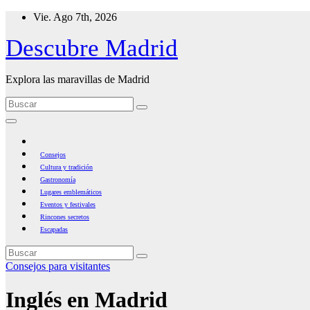
Ir
Vie. Ago 7th, 2026
al
Descubre Madrid
contenido
Explora las maravillas de Madrid
Consejos
Cultura y tradición
Gastronomía
Lugares emblemáticos
Eventos y festivales
Rincones secretos
Escapadas
Consejos para visitantes
Inglés en Madrid