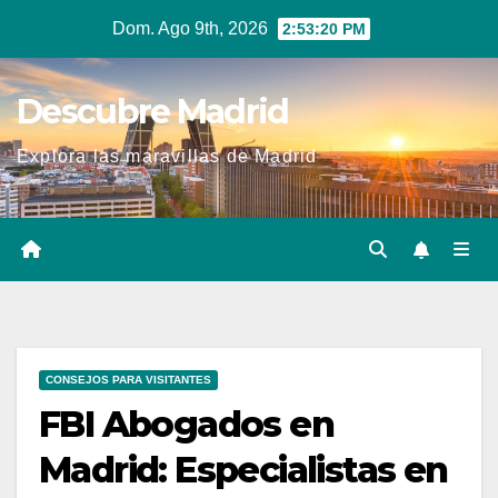
Ir
Dom. Ago 9th, 2026
2:53:21 PM
al
contenido
Descubre Madrid
Explora las maravillas de Madrid
CONSEJOS PARA VISITANTES
FBI Abogados en
Madrid: Especialistas en