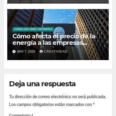
CONSEJOS PARA VISITANTES
Cómo afecta el precio de la
energía a las empresas
españolas
MAY 7, 2026
CREATIVIDAD
Deja una respuesta
Tu dirección de correo electrónico no será publicada.
Los campos obligatorios están marcados con
*
Comentario
*