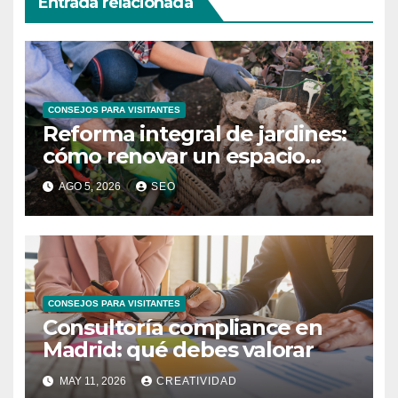
Entrada relacionada
CONSEJOS PARA VISITANTES
Reforma integral de jardines:
cómo renovar un espacio
exterior
AGO 5, 2026
SEO
CONSEJOS PARA VISITANTES
Consultoría compliance en
Madrid: qué debes valorar
MAY 11, 2026
CREATIVIDAD