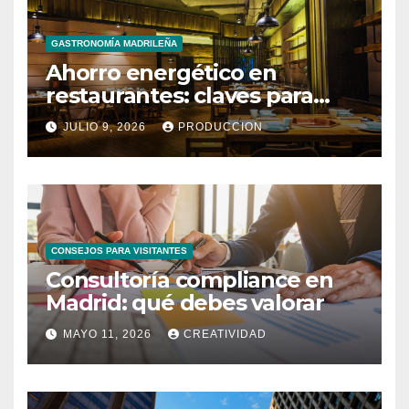
GASTRONOMÍA MADRILEÑA
Ahorro energético en
restaurantes: claves para
reducir costes mensuales
JULIO 9, 2026
PRODUCCION
CONSEJOS PARA VISITANTES
Consultoría compliance en
Madrid: qué debes valorar
MAYO 11, 2026
CREATIVIDAD