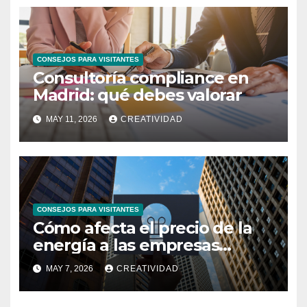
CONSEJOS PARA VISITANTES
Consultoría compliance en
Madrid: qué debes valorar
MAY 11, 2026
CREATIVIDAD
CONSEJOS PARA VISITANTES
Cómo afecta el precio de la
energía a las empresas
españolas
MAY 7, 2026
CREATIVIDAD