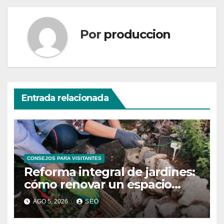
entradas
Por
produccion
Entrada relacionada
CONSEJOS PARA VISITANTES
Reforma integral de jardines:
cómo renovar un espacio
exterior
AGO 5, 2026
SEO