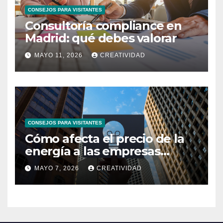
CONSEJOS PARA VISITANTES
Consultoría compliance en
Madrid: qué debes valorar
MAYO 11, 2026
CREATIVIDAD
CONSEJOS PARA VISITANTES
Cómo afecta el precio de la
energía a las empresas
españolas
MAYO 7, 2026
CREATIVIDAD