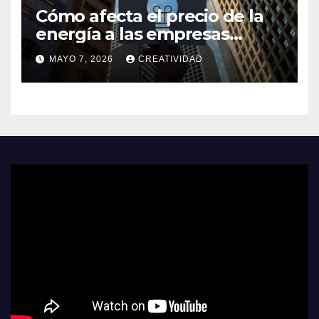
Cómo afecta el precio de la
energía a las empresas
españolas
MAYO 7, 2026
CREATIVIDAD