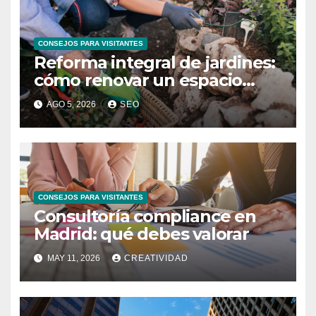
CONSEJOS PARA VISITANTES
Reforma integral de jardines:
cómo renovar un espacio
exterior
AGO 5, 2026
SEO
CONSEJOS PARA VISITANTES
Consultoría compliance en
Madrid: qué debes valorar
MAY 11, 2026
CREATIVIDAD