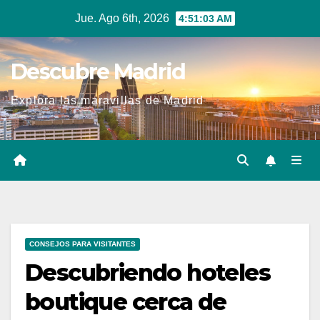
Ir
Jue. Ago 6th, 2026
4:51:04 AM
al
contenido
Descubre Madrid
Explora las maravillas de Madrid
CONSEJOS PARA VISITANTES
Descubriendo hoteles
boutique cerca de