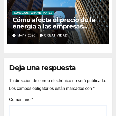
CONSEJOS PARA VISITANTES
Cómo afecta el precio de la
energía a las empresas
españolas
MAY 7, 2026
CREATIVIDAD
Deja una respuesta
Tu dirección de correo electrónico no será publicada.
Los campos obligatorios están marcados con
*
Comentario
*