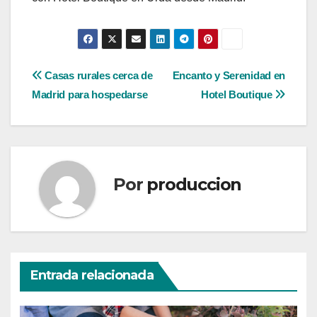
Navegación
Casas rurales cerca de
Encanto y Serenidad en
Madrid para hospedarse
Hotel Boutique
de
entradas
Por
produccion
Entrada relacionada