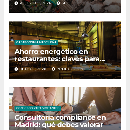
exterior
AGOSTO 5, 2026
SEO
GASTRONOMÍA MADRILEÑA
Ahorro energético en
restaurantes: claves para
reducir costes mensuales
JULIO 9, 2026
PRODUCCION
CONSEJOS PARA VISITANTES
Consultoría compliance en
Madrid: qué debes valorar