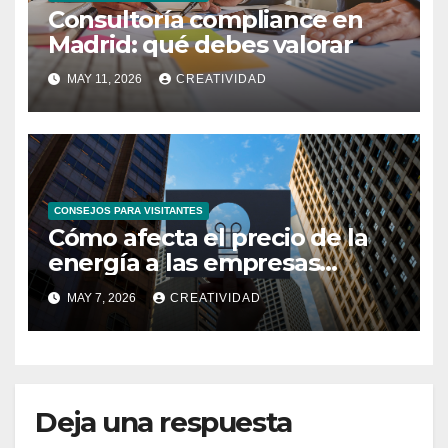
Consultoría compliance en
Madrid: qué debes valorar
MAY 11, 2026
CREATIVIDAD
CONSEJOS PARA VISITANTES
Cómo afecta el precio de la
energía a las empresas
españolas
MAY 7, 2026
CREATIVIDAD
Deja una respuesta