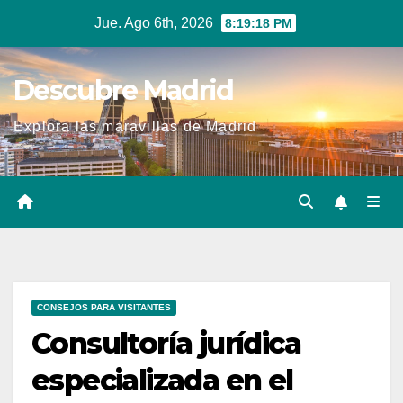
Ir
Jue. Ago 6th, 2026
8:19:18 PM
al
contenido
Descubre Madrid
Explora las maravillas de Madrid
CONSEJOS PARA VISITANTES
Consultoría jurídica
especializada en el