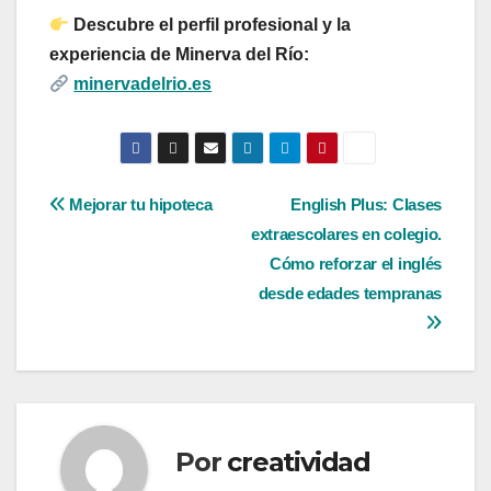
Descubre el perfil profesional y la
experiencia de Minerva del Río:
minervadelrio.es
Navegación
Mejorar tu hipoteca
English Plus: Clases
extraescolares en colegio.
de
Cómo reforzar el inglés
entradas
desde edades tempranas
Por
creatividad