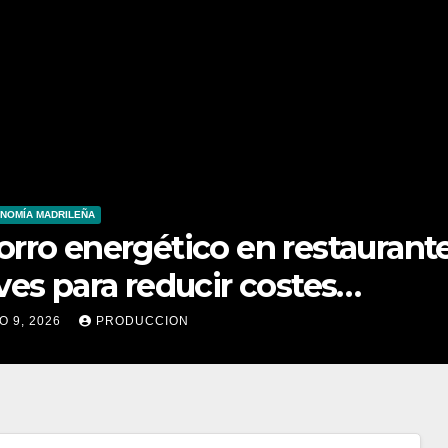
OS PARA VISITANTES
nsultoría compliance en Madri
é debes valorar
O 11, 2026
CREATIVIDAD