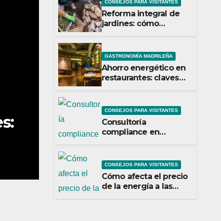
CONSEJOS PARA VISITANTES
Reforma integral de
jardines: cómo
renovar un espacio
exterior
GASTRONOMÍA MADRILEÑA
Ahorro energético en
restaurantes: claves
para reducir costes
mensuales
CONSEJOS PARA VISITANTES
CONSEJOS PARA VISITANTES
d:
Cómo afecta el precio 
Consultoría
compliance en
a las empresas españo
Madrid: qué debes
valorar
MAYO 7, 2026
CREATIVIDAD
CONSEJOS PARA VISITANTES
Cómo afecta el precio
de la energía a las
empresas españolas