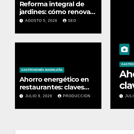
Reforma integral de
jardines: cómo renovar
un espacio exterior
AGOSTO 5, 2026
SEO
CONSEJ
tico en restaurantes:
GASTRONOMÍA MADRILEÑA
Co
Ahorro energético en
educir costes
qu
restaurantes: claves
para reducir costes
CION
JULIO 9, 2026
PRODUCCION
MAY
mensuales