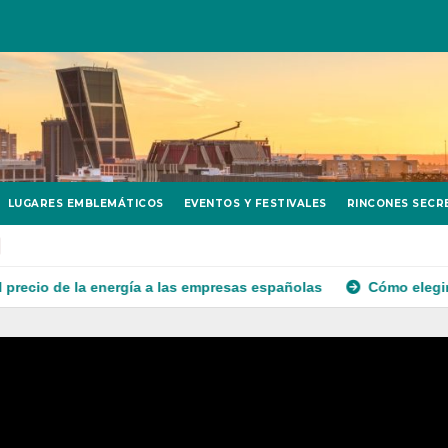
LUGARES EMBLEMÁTICOS
EVENTOS Y FESTIVALES
RINCONES SECR
de la energía a las empresas españolas
Cómo elegir el surti